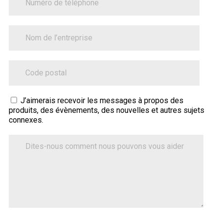
BusinessName
ZipCode
Sitecore.Globalization.Translate.Text("contact-
J’aimerais recevoir les messages à propos des
produits, des évènements, des nouvelles et autres sujets
tell-
connexes.
us-
how-
Dites-
nous
we-
comment
can-
nous
help")
pouvons
vous
aider