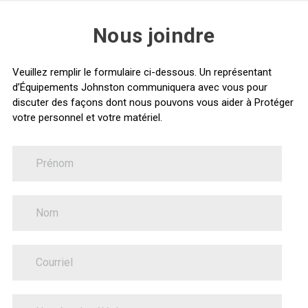
Nous joindre
Veuillez remplir le formulaire ci-dessous. Un représentant
d’Équipements Johnston communiquera avec vous pour
discuter des façons dont nous pouvons vous aider à Protéger
votre personnel et votre matériel.
FirstName
Nous
joindre
LastName
PhoneNumber