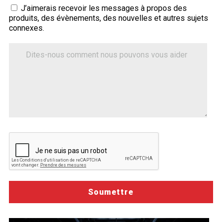
Sitecore.Globalization.Translate.Text("contact-
J’aimerais recevoir les messages à propos des
produits, des évènements, des nouvelles et autres sujets
tell-
connexes.
us-
how-
Dites-
nous
we-
comment
can-
nous
help")
pouvons
vous
aider