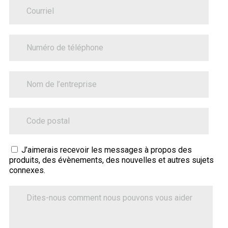
PhoneNumber
BusinessName
ZipCode
Sitecore.Globalization.Translate.Text("contact-
J’aimerais recevoir les messages à propos des
produits, des évènements, des nouvelles et autres sujets
tell-
connexes.
us-
how-
Dites-
nous
we-
comment
can-
nous