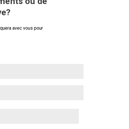
ments ou de
ve?
iquera avec vous pour