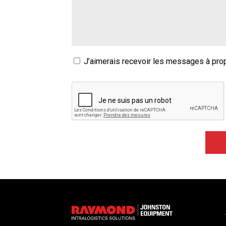
(optionnel)
nous
pouvons
vous
aider
J’aimerais recevoir les messages à pro