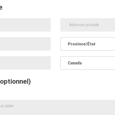
e
StreetAddress
Province
Province/État
Country
Canada
optionnel)