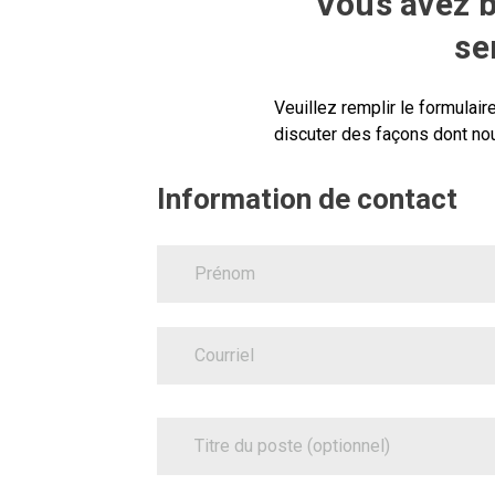
Vous avez 
se
Veuillez remplir le formula
discuter des façons dont no
Information
Information de contact
de
contact
FirstName
JobTitle