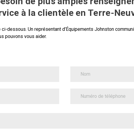
besoin de plus amples renseigne
rvice à la clientèle en Terre-Neu
ire ci-dessous. Un représentant d’Équipements Johnston commun
us pouvons vous aider
.
LastName
PhoneNumber