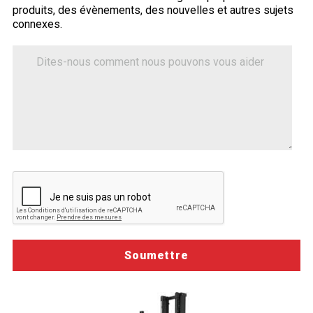
produits, des évènements, des nouvelles et autres sujets
tell-
connexes.
us-
how-
Dites-
nous
we-
comment
can-
nous
help")
pouvons
vous
aider