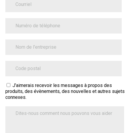
PhoneNumber
BusinessName
ZipCode
Sitecore.Globalization.Translate.Text("contact-
J’aimerais recevoir les messages à propos des
produits, des évènements, des nouvelles et autres sujets
tell-
connexes.
us-
how-
Dites-
nous
we-
comment
can-
nous
help")
pouvons