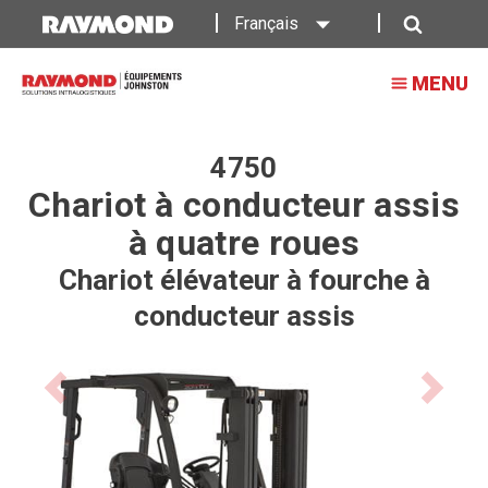
Chariot
Français
élévateur
Recherche
MENU
à
fourche
à
4750
Chariot à conducteur assis
conducteur
à quatre roues
assis
4750
Chariot élévateur à fourche à
conducteur assis
Raymond
Previous
Next
product
product
image
image