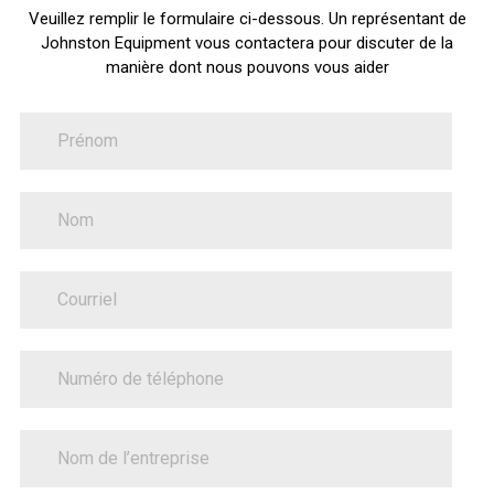
Veuillez remplir le formulaire ci-dessous. Un représentant de
Johnston Equipment vous contactera pour discuter de la
manière dont nous pouvons vous aider
FirstName
Nous
joindre
LastName
PhoneNumber
BusinessName