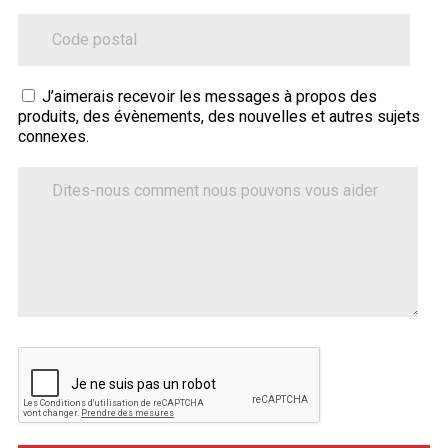
ZipCode
Sitecore.Globalization.Translate.Text("contact-
J’aimerais recevoir les messages à propos des
produits, des évènements, des nouvelles et autres sujets
tell-
connexes.
us-
how-
Dites-
nous
we-
comment
can-
nous
help")
pouvons
vous
aider