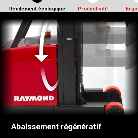
Rendement écologique
Productivité
Ergo
Abaissement régénératif