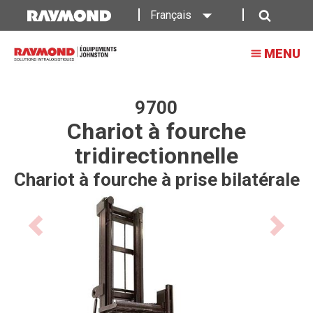
Chariot
Français
à
Recherche
MENU
prise
tridirectionnelle
9700
9700
Chariot à fourche
tridirectionnelle
Chariot à fourche à prise bilatérale
Previous
Next
product
product
image
image