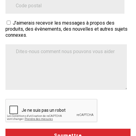
ZipCode
Sitecore.Globalization.Translate.Text("contact-
J’aimerais recevoir les messages à propos des
produits, des évènements, des nouvelles et autres sujets
tell-
connexes.
us-
how-
Dites-
nous
we-
comment
can-
nous
help")
pouvons
vous
aider