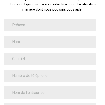
Johnston Equipment vous contactera pour discuter de la
manière dont nous pouvons vous aider
FirstName
Nous
joindre
LastName
PhoneNumber
BusinessName